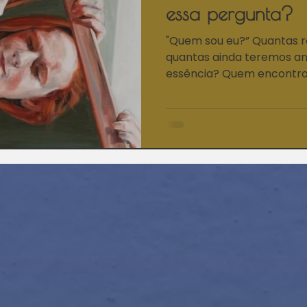
essa pergunta?
"Quem sou eu?” Quantas r
quantas ainda teremos ante
essência? Quem encontrou