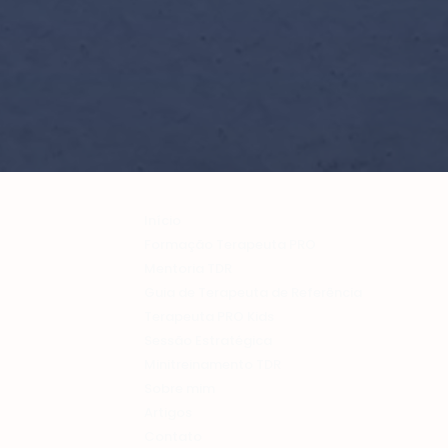
Início
Formação Terapeuta PRO
Mentoria TDR
Guia de Terapeuta de Referência
Terapeuta PRO Kids
Sessão Estratégica
Minitreinamento TDR
Sobre mim
Artigos
Contato