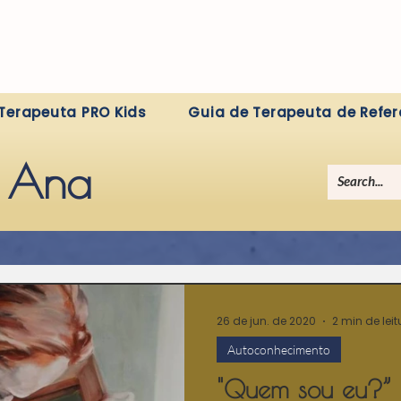
Terapeuta PRO Kids
Guia de Terapeuta de Refer
a Ana
26 de jun. de 2020
2 min de leit
Autoconhecimento
"Quem sou eu?” 