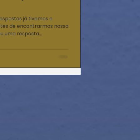
espostas já tivemos e
s de encontrarmos nossa
 uma resposta...