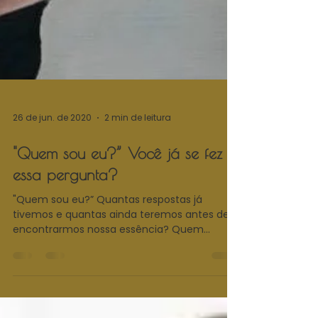
26 de jun. de 2020
2 min de leitura
"Quem sou eu?” Você já se fez
essa pergunta?