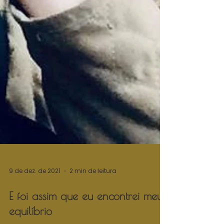
9 de dez. de 2021
2 min de leitura