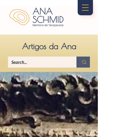
Artigos da Ana