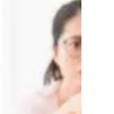
"Quem sou eu?” Quantas respostas já
tivemos e quantas ainda teremos antes de
encontrarmos nossa essência? Quem
encontrou uma resposta...