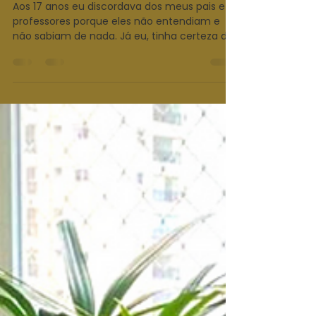
E foi assim que eu encontrei meu
equilíbrio
Aos 17 anos eu discordava dos meus pais e
professores porque eles não entendiam e
não sabiam de nada. Já eu, tinha certeza de
tudo....