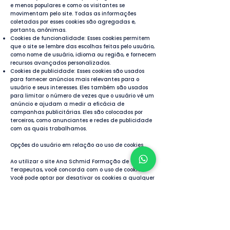
e menos populares e como os visitantes se
movimentam pelo site. Todas as informações
coletadas por esses cookies são agregadas e,
portanto, anônimas.
Cookies de funcionalidade: Esses cookies permitem
que o site se lembre das escolhas feitas pelo usuário,
como nome de usuário, idioma ou região, e fornecem
recursos avançados personalizados.
Cookies de publicidade: Esses cookies são usados ​​
para fornecer anúncios mais relevantes para o
usuário e seus interesses. Eles também são usados ​​
para limitar o número de vezes que o usuário vê um
anúncio e ajudam a medir a eficácia de
campanhas publicitárias. Eles são colocados por
terceiros, como anunciantes e redes de publicidade
com as quais trabalhamos.
Opções do usuário em relação ao uso de cookies
Ao utilizar o site Ana Schmid Formação de
Terapeutas, você concorda com o uso de cookies.
Você pode optar por desativar os cookies a qualquer
momento, alterando as configurações do seu
navegador. No entanto, observe que algumas
partes do site podem não funcionar corretamente se
os cookies forem desativados.
Para saber mais sobre cookies e como gerenciá-los,