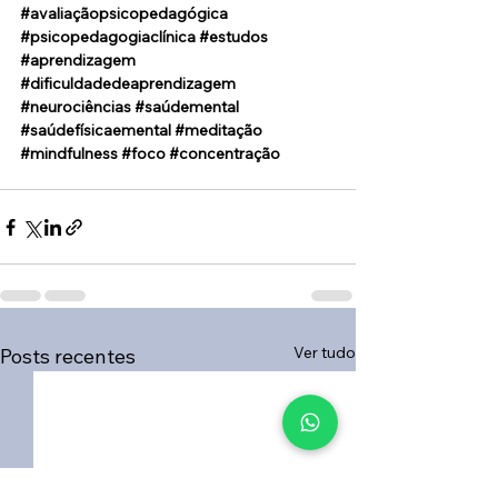
#avaliaçãopsicopedagógica
#psicopedagogiaclínica
#estudos
#aprendizagem
#dificuldadedeaprendizagem
#neurociências
#saúdemental
#saúdefísicaemental
#meditação
#mindfulness
#foco
#concentração
Ver tudo
Posts recentes