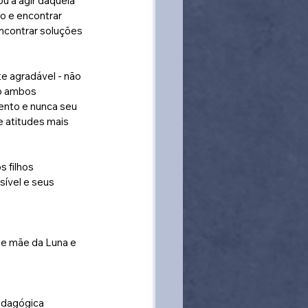
 a agir daquela 
o e encontrar 
encontrar soluções 
te agradável - não 
o ambos 
ento e nunca seu 
e atitudes mais 
 filhos 
ível e seus 
 e mãe da Luna e 
edagógica 