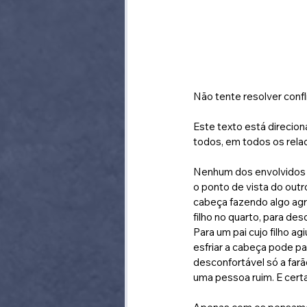
Não tente resolver conf
Este texto está direcion
todos, em todos os rela
Nenhum dos envolvidos e
o ponto de vista do outr
cabeça fazendo algo agr
filho no quarto, para des
Para um pai cujo filho 
esfriar a cabeça pode p
desconfortável só a farã
uma pessoa ruim. E cert