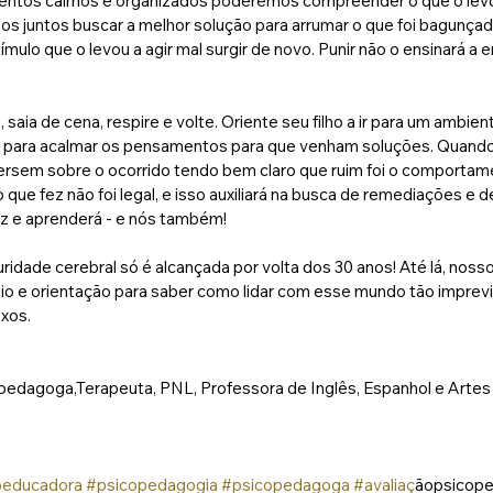
tos calmos e organizados poderemos compreender o que o levou
os juntos buscar a melhor solução para arrumar o que foi bagunçad
mulo que o levou a agir mal surgir de novo. Punir não o ensinará a 
saia de cena, respire e volte. Oriente seu filho a ir para um ambien
as para acalmar os pensamentos para que venham soluções. Quand
rsem sobre o ocorrido tendo bem claro que ruim foi o comportam
o que fez não foi legal, e isso auxiliará na busca de remediações e d
liz e aprenderá - e nós também!
ridade cerebral só é alcançada por volta dos 30 anos! Até lá, nossos
io e orientação para saber como lidar com esse mundo tão imprevis
xos.
pedagoga,Terapeuta, PNL, Professora de Inglês, Espanhol e Artes
oeducadora
#psicopedagogia
#psicopedagoga
#avaliac
̧ãopsicop