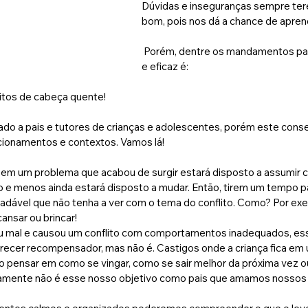
Dúvidas e inseguranças sempre tere
bom, pois nos dá a chance de apren
 Porém, dentre os mandamentos para a vida, um sábio 
e eficaz é:
litos de cabeça quente!
ado a pais e tutores de crianças e adolescentes, porém este conselh
cionamentos e contextos. Vamos lá!
m um problema que acabou de surgir estará disposto a assumir cu
o e menos ainda estará disposto a mudar. Então, tirem um tempo par
adável que não tenha a ver com o tema do conflito. Como? Por exe
cansar ou brincar! 
agiu mal e causou um conflito com comportamentos inadequados, es
arecer recompensador, mas não é. Castigos onde a criança fica em 
o pensar em como se vingar, como se sair melhor da próxima vez ou 
amente não é esse nosso objetivo como pais que amamos nossos f