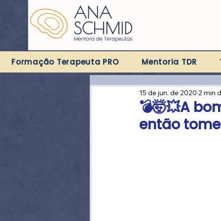
Formação Terapeuta PRO
Mentoria TDR
15 de jun. de 2020
2 min d
💣🤯💥A bom
então tome pr