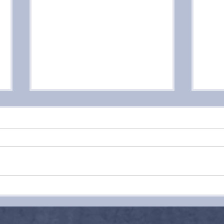
Como usar a rotina para
Era
ensinar matemática a
um 
crianças pequenas
esc