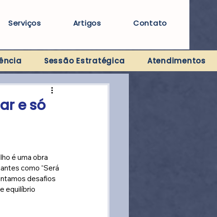
Serviços
Artigos
Contato
ência
Sessão Estratégica
Atendimentos
ar e só
ilho é uma obra 
tantes como “Será 
entamos desafios 
 equilíbrio 