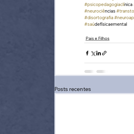
#psicopedagogiacli
́nica 
#neurocie
̂ncias 
#transt
#disortografia
#neuroap
#sau
́defísicaemental
Pais e Filhos
Posts recentes