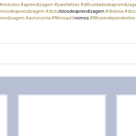
#estudos
#aprendizagem
#paisfelizes
#dificuldadedeaprendiza
ornosdeaprendizagem
#distu
́rbiosdeaprendizagem 
#dislexia
#disc
rendizagem
#autonomia
#filhosauto
̂nomos 
#filhosindependentes