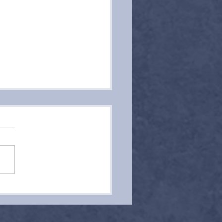
 uma vez uma casa,
escritório e uma
ola: pais e o home