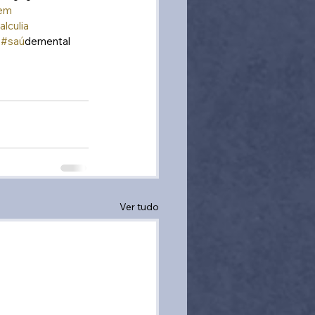
gem
alculia
#sau
́demental 
Ver tudo