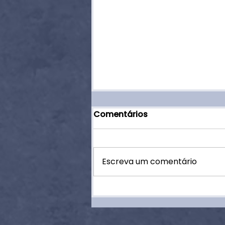
Comentários
Escreva um comentário
O brincar, a elaboração
de experiências e a
doença: um artigo