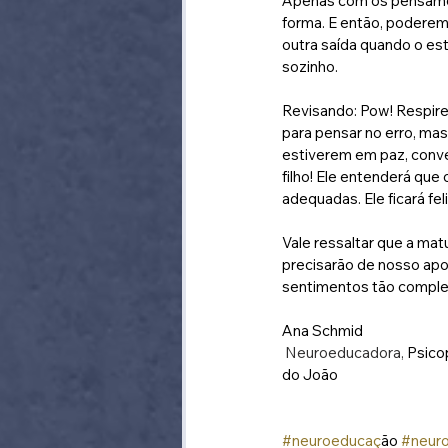
Apenas com os pensamen
forma. E então, poderem
outra saída quando o estí
sozinho.
Revisando: Pow! Respire, 
para pensar no erro, m
estiverem em paz, conve
filho! Ele entenderá que 
adequadas. Ele ficará fe
Vale ressaltar que a matu
precisarão de nosso apo
sentimentos tão comple
Ana Schmid 
 Neuroeducadora, 
Psico
do João
#neuroeducac
̧ão 
#neur