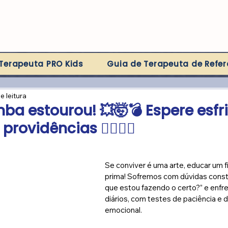
Terapeuta PRO Kids
Guia de Terapeuta de Refer
e leitura
ba estourou! 💥🤯💣 Espere esfri
ovidências 🧘‍♀️🧘‍♂️
Se conviver é uma arte, educar um f
prima! Sofremos com dúvidas cons
que estou fazendo o certo?” e enfr
diários, com testes de paciência e de
emocional.