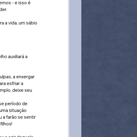
mos - e isso é 
der.
o auxiliará a 
lpas, a enxergar 
a esfriar a 
mplo, deixe seu 
se período de 
uma situação 
a farão se sentir 
ilhos!